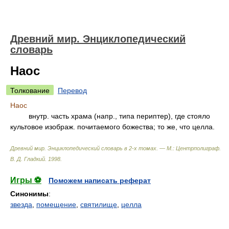
Древний мир. Энциклопедический
словарь
Наос
Толкование
Перевод
Наос
внутр. часть храма (напр., типа периптер), где стояло
культовое изображ. почитаемого божества; то же, что целла.
Древний мир. Энциклопедический словарь в 2-х томах. — М.: Центрполиграф
.
В. Д. Гладкий
.
1998
.
Игры ⚽
Поможем написать реферат
Синонимы
:
звезда
,
помещение
,
святилище
,
целла