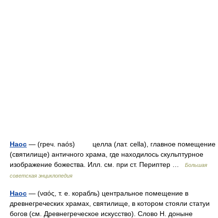
Наос
— (греч. naós) целла (лат. cella), главное помещение
(святилище) античного храма, где находилось скульптурное
изображение божества. Илл. см. при ст. Периптер …
Большая
советская энциклопедия
Наос
— (ναός, т. е. корабль) центральное помещение в
древнегреческих храмах, святилище, в котором стояли статуи
богов (см. Древнегреческое искусство). Слово Н. доныне