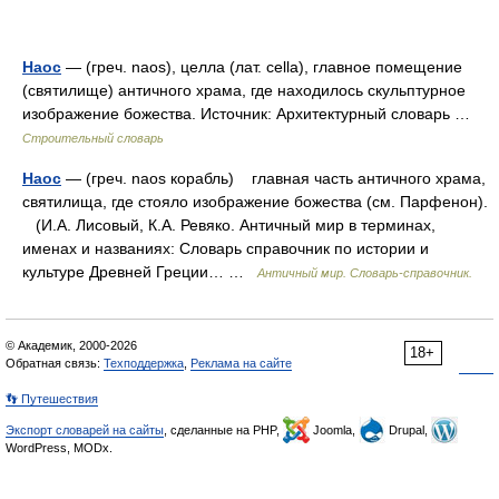
Наос
— (греч. naos), целла (лат. cella), главное помещение
(святилище) античного храма, где находилось скульптурное
изображение божества. Источник: Архитектурный словарь …
Строительный словарь
Наос
— (греч. naos корабль) главная часть античного храма,
святилища, где стояло изображение божества (см. Парфенон).
(И.А. Лисовый, К.А. Ревяко. Античный мир в терминах,
именах и названиях: Словарь справочник по истории и
культуре Древней Греции… …
Античный мир. Словарь-справочник.
© Академик, 2000-2026
18+
Обратная связь:
Техподдержка
,
Реклама на сайте
👣 Путешествия
Экспорт словарей на сайты
, сделанные на PHP,
Joomla,
Drupal,
WordPress, MODx.