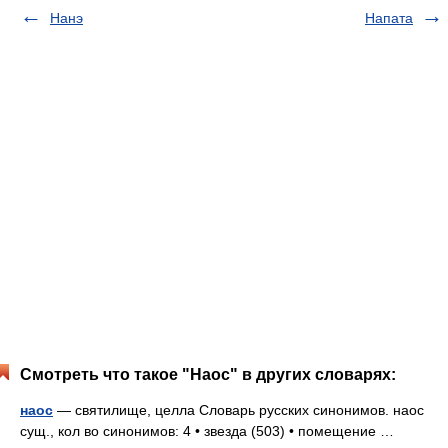
Нанэ
Напата
Смотреть что такое "Наос" в других словарях:
наос
— святилище, целла Словарь русских синонимов. наос
сущ., кол во синонимов: 4 • звезда (503) • помещение …